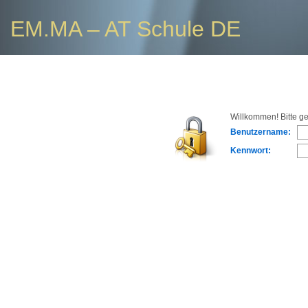
EM.MA – AT Schule DE
Willkommen! Bitte g
Benutzername:
Kennwort: