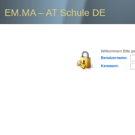
EM.MA – AT Schule DE
Willkommen! Bitte g
Benutzername:
Kennwort: